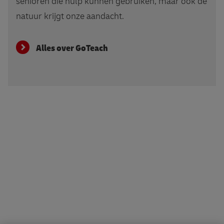
senioren die hulp kunnen gebruiken, maar ook de
natuur krijgt onze aandacht.
Alles over GoTeach