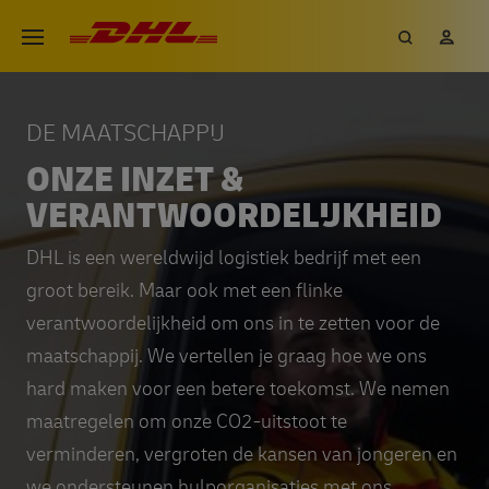
Overslaan
DHL eCommerce, ga naar de h
Zoeken
Mij
Open menu
en
naar
de
DE MAATSCHAPPIJ
inhoud
ONZE INZET &
gaan
VERANTWOORDELIJKHEID
DHL is een wereldwijd logistiek bedrijf met een
groot bereik. Maar ook met een flinke
verantwoordelijkheid om ons in te zetten voor de
maatschappij. We vertellen je graag hoe we ons
hard maken voor een betere toekomst. We nemen
maatregelen om onze CO2-uitstoot te
verminderen, vergroten de kansen van jongeren en
we ondersteunen hulporganisaties met ons