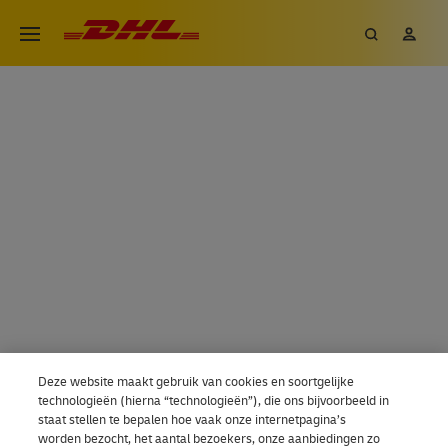
Overslaan
DHL eCommerce, ga naar de h
Zoeken
Mij
Open menu
en
DHL SERVICEPOINTS BIJ JOU I
naar
de
inhoud
gaan
Deze website maakt gebruik van cookies en soortgelijke
technologieën (hierna “technologieën”), die ons bijvoorbeeld in
staat stellen te bepalen hoe vaak onze internetpagina’s
worden bezocht, het aantal bezoekers, onze aanbiedingen zo