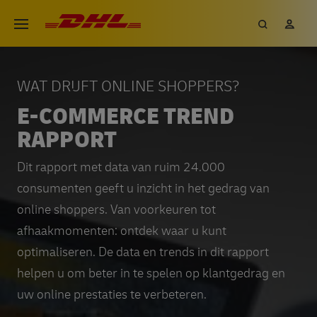
Overslaan
DHL eCommerce, ga naar de h
Zoeken
Mij
Open menu
en
naar
de
WAT DRIJFT ONLINE SHOPPERS?
inhoud
E-COMMERCE TREND
gaan
RAPPORT
Dit rapport met data van ruim 24.000
consumenten geeft u inzicht in het gedrag van
online shoppers. Van voorkeuren tot
afhaakmomenten: ontdek waar u kunt
optimaliseren. De data en trends in dit rapport
helpen u om beter in te spelen op klantgedrag en
uw online prestaties te verbeteren.