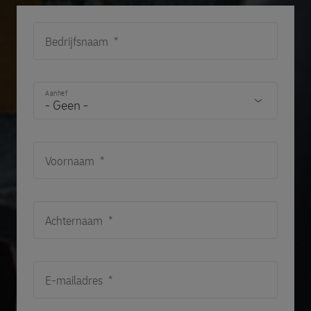
Bedrijfsnaam
Aanhef
Voornaam
Achternaam
E-mailadres