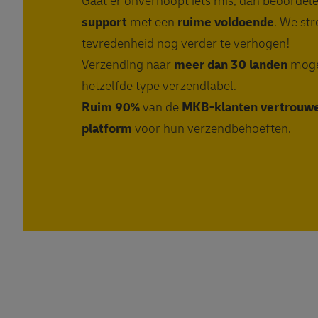
Gaat er onverhoopt iets mis, dan beoordel
support
met een
ruime voldoende
. We st
tevredenheid nog verder te verhogen!
Verzending naar
meer dan 30 landen
moge
hetzelfde type verzendlabel.
Ruim 90%
van de
MKB-klanten vertrouwen
platform
voor hun verzendbehoeften.