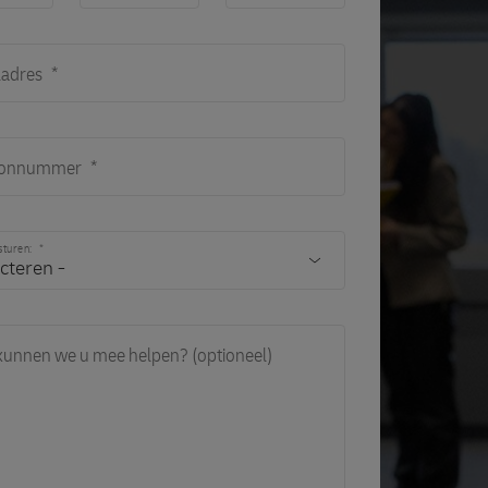
ladres
oonnummer
rsturen:
unnen we u mee helpen? (optioneel)