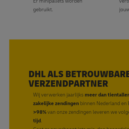
Er minipallets worden
vert
gebruikt.
jouw
DHL ALS BETROUWBAR
VERZENDPARTNER
Wij verwerken jaarlijks
meer dan tientalle
zakelijke zendingen
binnen Nederland en B
>98%
van onze zendingen leveren we vol
tijd
.