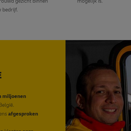
rouwd gezicht binnen
mogelijk is.
 bedrijf.
E
n miljoenen
elgië.
gens
afgesproken