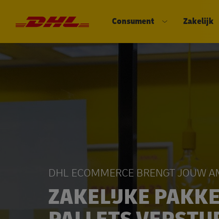
Consument
Zakelijk
DHL eCommerce, ga naar de hom
Open submenu
DHL ECOMMERCE BRENGT JOUW AM
ZAKELIJKE PAKK