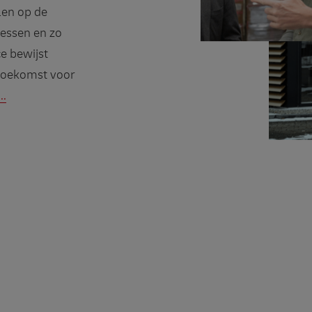
len op de
cessen en zo
e bewijst
e toekomst voor
..