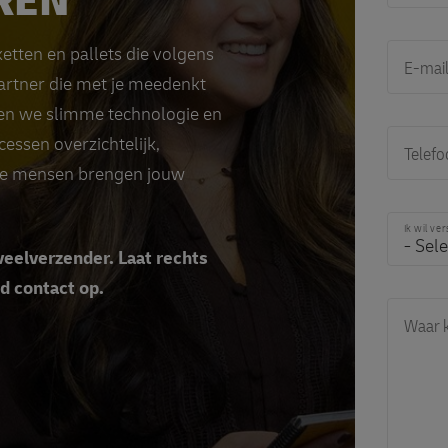
REN
etten en pallets die volgens
E-mai
artner die met je meedenkt
en we slimme technologie en
essen overzichtelijk,
Telef
nze mensen brengen jouw
Ik wil ve
veelverzender. Laat rechts
nd contact op.
Waar k