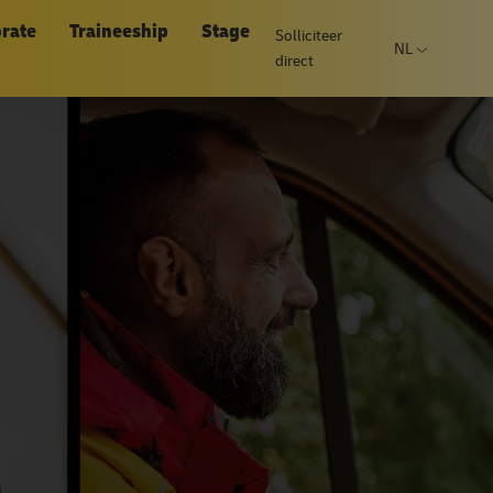
rate
Traineeship
Stage
Solliciteer
NL
direct
Open taalm