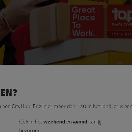
TEN?
n een CityHub. Er zijn er meer dan 130 in het land, er is er
Ook in het
weekend
en
avond
kan jij
bezorgen