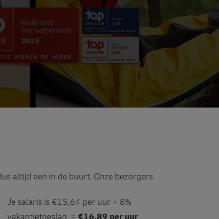
 dus altijd een in de buurt. Onze bezorgers
Je salaris is €15,64 per uur + 8%
vakantietoeslag =
€16,89 per uur