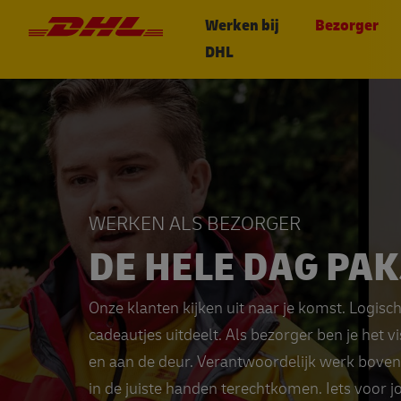
Werken bij
Bezorger
DHL eCommerce, ga naar de hom
DHL
WERKEN ALS BEZORGER
DE HELE DAG PAK
Onze klanten kijken uit naar je komst. Logisch
cadeautjes uitdeelt. Als bezorger ben je het
en aan de deur. Verantwoordelijk werk bovend
in de juiste handen terechtkomen. Iets voor j