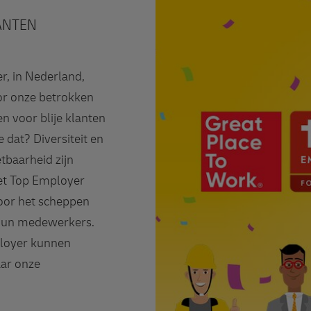
ANTEN
er, in Nederland,
or onze betrokken
 voor blije klanten
 dat? Diversiteit en
tbaarheid zijn
Het Top Employer
voor het scheppen
hun medewerkers.
ployer kunnen
aar onze