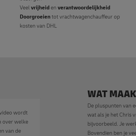
Veel
vrijheid
en
verantwoordelijkheid
Doorgroeien
tot vrachtwagenchauffeur op
kosten van DHL
WAT MAAKT
De pluspunten van ee
 video wordt
wat als je het Chris 
n over welke
bijvoorbeeld. Je werk
en van de
Bovendien ben je vee