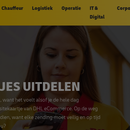
Overslaan
Chauffeur
Logistiek
Operatie
IT &
Corpo
epage
en
Digital
naar
de
inhoud
gaan
JES UITDELEN
, want het voelt alsof je de hele dag
 visitekaartje van DHL eCommerce. Op de weg
ien, want elke zending moet veilig en op tijd
ou?