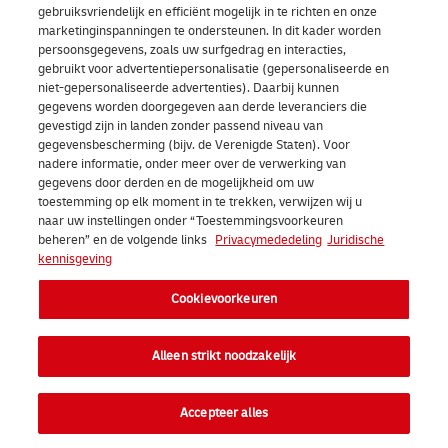
gebruiksvriendelijk en efficiënt mogelijk in te richten en onze
Over ons | DHL eCommerce
marketinginspanningen te ondersteunen. In dit kader worden
Ope
persoonsgegevens, zoals uw surfgedrag en interacties,
gebruikt voor advertentiepersonalisatie (gepersonaliseerde en
niet-gepersonaliseerde advertenties). Daarbij kunnen
gegevens worden doorgegeven aan derde leveranciers die
Cookievoorkeuren
gevestigd zijn in landen zonder passend niveau van
gegevensbescherming (bijv. de Verenigde Staten). Voor
nadere informatie, onder meer over de verwerking van
Facebook
LinkedIn
Youtube
Instagram
TikTok
gegevens door derden en de mogelijkheid om uw
toestemming op elk moment in te trekken, verwijzen wij u
naar uw instellingen onder “Toestemmingsvoorkeuren
beheren” en de volgende links
Privacymededeling
Juridische
kennisgeving
Cookievoorkeuren
2026 DHL eCommerce Benelux (voorheen DHL Parcel Benelux). Alle
rechten voorbehouden.
Alleen strikt noodzakelijk
Download de app
Accepteer alles