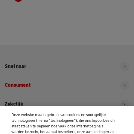
Snel naar
Ope
Consument
Ope
Zakelijk
Ope
Deze website maakt gebruik van cookies en soortgelijke
technologieën (hierna “technologieën”), die ons bijvoorbeeld in
Kom bij DHL
Ope
staat stellen te bepalen hoe vaak onze internetpagina’s
worden bezocht, het aantal bezoekers, onze aanbiedingen zo