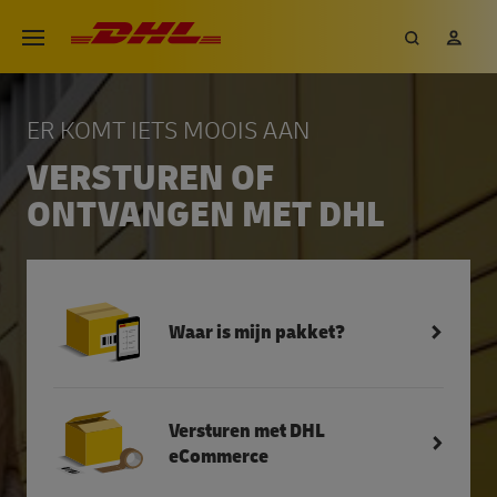
Overslaan
DHL eCommerce, ga naar de h
Zoeken
Mij
Open menu
en
naar
de
ER KOMT IETS MOOIS AAN
inhoud
VERSTUREN OF
gaan
ONTVANGEN MET DHL
Waar is mijn pakket?
Versturen met DHL
eCommerce