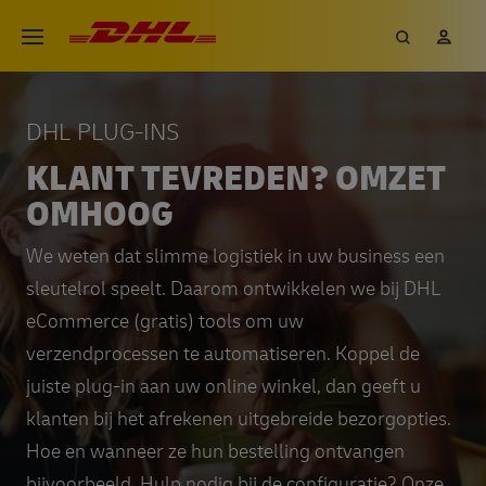
Overslaan
DHL eCommerce, ga naar de h
Zoeken
Mij
Open menu
en
naar
de
DHL PLUG-INS
inhoud
KLANT TEVREDEN? OMZET
gaan
OMHOOG
We weten dat slimme logistiek in uw business een
sleutelrol speelt. Daarom ontwikkelen we bij DHL
eCommerce (gratis) tools om uw
verzendprocessen te automatiseren. Koppel de
juiste plug-in aan uw online winkel, dan geeft u
klanten bij het afrekenen uitgebreide bezorgopties.
Hoe en wanneer ze hun bestelling ontvangen
bijvoorbeeld. Hulp nodig bij de configuratie? Onze