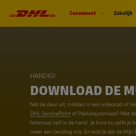
Consument
Zakelijk
DHL eCommerce, ga naar de hom
Open submenu
HANDIG!
DOWNLOAD DE MI
Nét de deur uit, midden in een videocall of li
DHL ServicePoint
of Pakketautomaat? Met de 
helemaal zelf in de hand. Je kunt nu zelfs je 
meer een zending mis. En wist je dat de Mijn D