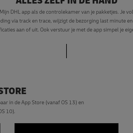
ALLES ZELF IN DE HAND
 Mijn DHL app als de controlekamer van je pakketjes. Je vol
ding via track en trace, wijzigt de bezorging last minute en
icaties aan of uit. Ook verstuur je met de app simpel je eig
 STORE
baar in de App Store (vanaf OS 13) en
OS 10).