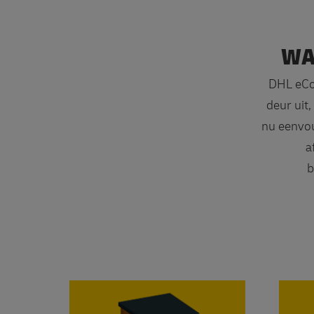
WA
DHL eCo
deur uit,
nu eenvou
a
b