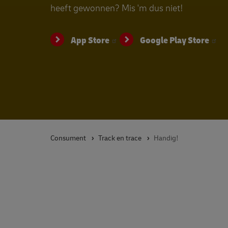
heeft gewonnen? Mis 'm dus niet!
App Store
Google Play Store
Consument
Track en trace
Handig!