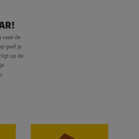
AR!
 vaak de
pp geef je
ligt op de
je
p.