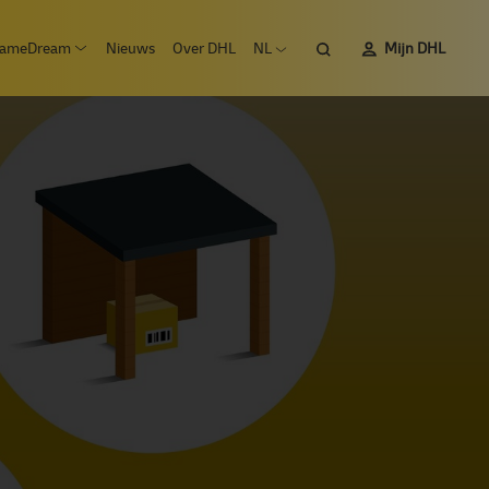
Zoeken
ameDream
Nieuws
Over DHL
NL
Mijn DHL
 submenu Vacatures
Open submenu #SameDream
Open taalmenu