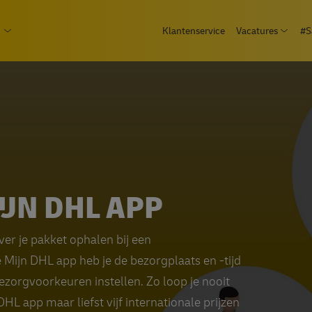
Overslaan
epage
Klantenservice
Vacatures
#S
en
Open
 Consument
Open submenu Zakelijk
naar
de
inhoud
gaan
JN DHL APP
ever je pakket ophalen bij een
Mijn DHL app heb je de bezorgplaats en -tijd
bezorgvoorkeuren instellen. Zo loop je nooit
HL app maar liefst vijf internationale prijzen