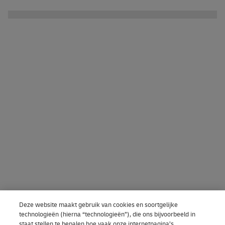
Deze website maakt gebruik van cookies en soortgelijke
technologieën (hierna “technologieën”), die ons bijvoorbeeld in
staat stellen te bepalen hoe vaak onze internetpagina’s