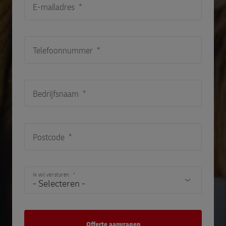
E-mailadres
Telefoonnummer
Bedrijfsnaam
Postcode
Ik wil versturen: