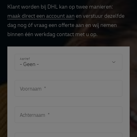
Klant worden bij DHL kan op twee manieren:
maak direct een account aan
en verstuur dezelfde
dag nog óf vraag een offerte aan en wij nemen
binnen één werkdag contact met u op.
Aanhef
Voornaam
Achternaam