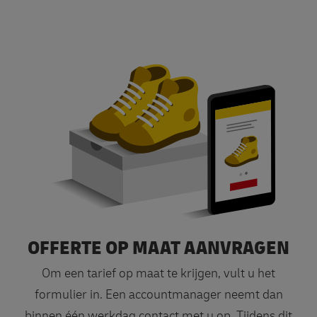
OFFERTE OP MAAT AANVRAGEN
Offerte op maat
Om een tarief op maat te krijgen, vult u het
formulier in. Een accountmanager neemt dan
binnen één werkdag contact met u op. Tijdens dit