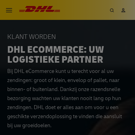
Overslaan
DHL eCommerce, ga naar de h
Zoeken
Mij
Open menu
en
naar
de
KLANT WORDEN
inhoud
DHL ECOMMERCE: UW
gaan
LOGISTIEKE PARTNER
Bij DHL eCommerce kunt u terecht voor al uw
zendingen: groot of klein, envelop of pallet, naar
binnen- of buitenland. Dankzij onze razendsnelle
bezorging wachten uw klanten nooit lang op hun
zendingen. DHL doet er alles aan om voor u een
geschikte verzendoplossing te vinden die aansluit
bij uw groeidoelen.