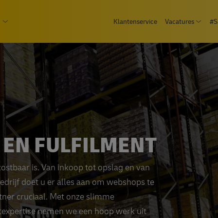
Overslaan
epage
Klantenservice
Vacatures
#S
en
Open
 Consument
Open submenu Zakelijk
naar
de
inhoud
gaan
EN FULFILMENT
stbaar is. Van inkoop tot opslag en van
bedrijf doet u er alles aan om webshops te
tner cruciaal. Met onze slimme
ntexpertise nemen we een hoop werk uit