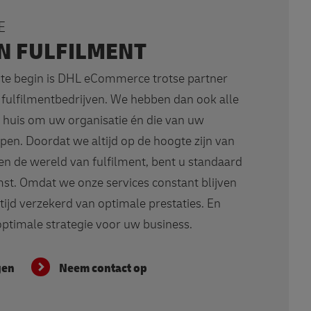
E
N FULFILMENT
rste begin is DHL eCommerce trotse partner
 fulfilmentbedrijven. We hebben dan ook alle
n huis om uw organisatie én die van uw
lpen. Doordat we altijd op de hoogte zijn van
n de wereld van fulfilment, bent u standaard
st. Omdat we onze services constant blijven
tijd verzekerd van optimale prestaties. En
ptimale strategie voor uw business.
gen
Neem contact op