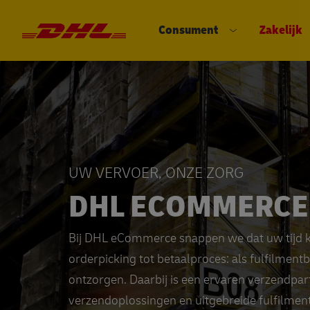
Consument
Zakelijk
DHL eCommerce, ga naar de hom
Open submenu
UW VERVOER, ONZE ZORG
DHL ECOMMERCE 
Bij DHL eCommerce snappen we dat uw tijd ko
orderpicking tot betaalproces: als fulfilment
ontzorgen. Daarbij is een ervaren verzendpar
verzendoplossingen en uitgebreide fulfilme