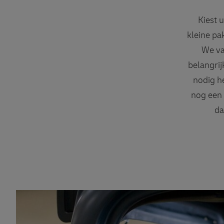
Kiest 
kleine pa
We va
belangrij
nodig he
nog een 
da