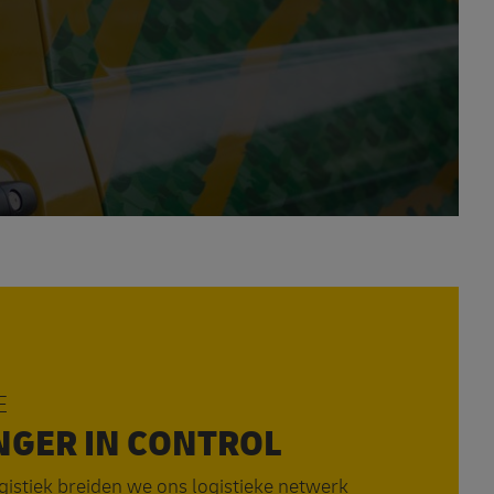
E
NGER IN CONTROL
ogistiek breiden we ons logistieke netwerk