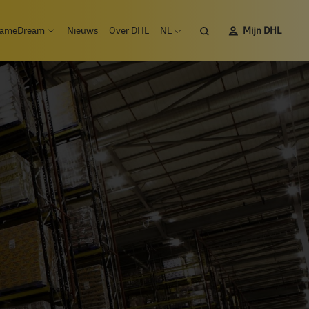
Zoeken
ameDream
Nieuws
Over DHL
NL
Mijn DHL
 submenu Vacatures
Open submenu #SameDream
Open taalmenu