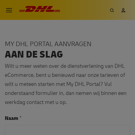
Overslaan
DHL eCommerce, ga naar de h
Zoeken
Mij
Open menu
en
naar
de
inhoud
MY DHL PORTAL AANVRAGEN
gaan
AAN DE SLAG
Wilt u meer weten over de dienstverlening van DHL
eCommerce, bent u benieuwd naar onze tarieven of
wilt u meteen starten met My DHL Portal? Vul
onderstaand formulier in, dan nemen wij binnen een
werkdag contact met u op.
Naam