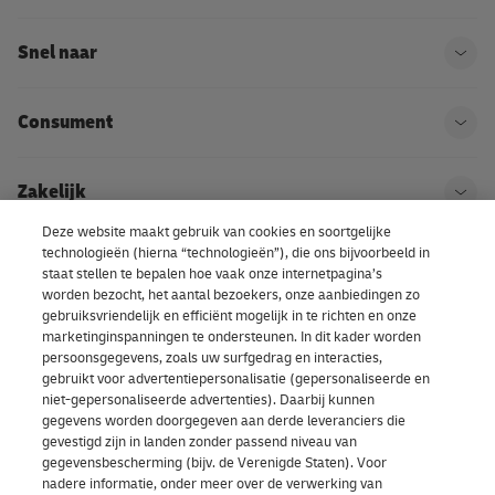
Snel naar
Ope
Consument
Ope
Zakelijk
Ope
Deze website maakt gebruik van cookies en soortgelijke
technologieën (hierna “technologieën”), die ons bijvoorbeeld in
Kom bij DHL
Ope
staat stellen te bepalen hoe vaak onze internetpagina’s
worden bezocht, het aantal bezoekers, onze aanbiedingen zo
gebruiksvriendelijk en efficiënt mogelijk in te richten en onze
Over ons | DHL eCommerce
marketinginspanningen te ondersteunen. In dit kader worden
Ope
persoonsgegevens, zoals uw surfgedrag en interacties,
gebruikt voor advertentiepersonalisatie (gepersonaliseerde en
niet-gepersonaliseerde advertenties). Daarbij kunnen
gegevens worden doorgegeven aan derde leveranciers die
Cookievoorkeuren
gevestigd zijn in landen zonder passend niveau van
gegevensbescherming (bijv. de Verenigde Staten). Voor
nadere informatie, onder meer over de verwerking van