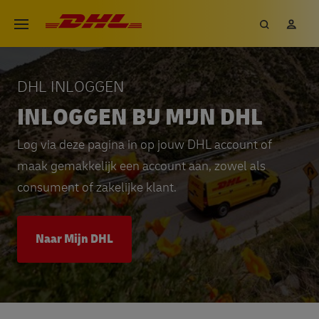
Overslaan
DHL eCommerce, ga naar de h
Zoeken
Mij
Open menu
en
naar
de
DHL INLOGGEN
inhoud
INLOGGEN BIJ MIJN DHL
gaan
Log via deze pagina in op jouw DHL account of
maak gemakkelijk een account aan, zowel als
consument of zakelijke klant.
Naar Mijn DHL