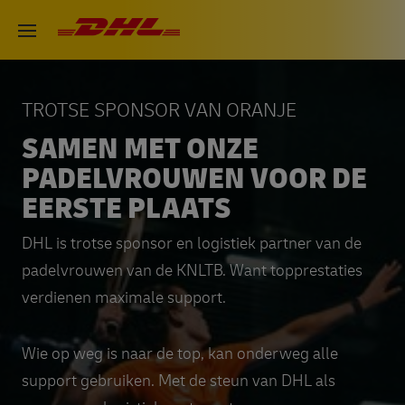
Overslaan
DHL eCommerce, ga naar de h
Open menu
en
naar
de
TROTSE SPONSOR VAN ORANJE
inhoud
SAMEN MET ONZE
gaan
PADELVROUWEN VOOR DE
EERSTE PLAATS
DHL is trotse sponsor en logistiek partner van de
padelvrouwen van de KNLTB. Want topprestaties
verdienen maximale support.
Wie op weg is naar de top, kan onderweg alle
support gebruiken. Met de steun van DHL als