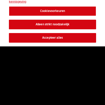
kennisgeving
Cookievoorkeuren
Alleen strikt noodzakelijk
Accepteer alles
#SAMEDREAM
Facebook
LinkedIn
Youtube
Instagram
TikTok