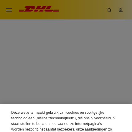
Overslaan
DHL eCommerce, ga naar de h
Zoeken
Mij
Open menu
en
DHL SERVICEPOINTS BIJ JOU I
naar
de
inhoud
gaan
Deze website maakt gebruik van cookies en soortgelijke
technologieën (hierna “technologieën”), die ons bijvoorbeeld in
staat stellen te bepalen hoe vaak onze internetpagina’s
worden bezocht, het aantal bezoekers, onze aanbiedingen zo