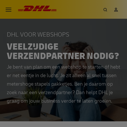
Overslaan
DHL eCommerce, ga naar de h
Zoeken
Mij
Open menu
en
naar
de
DHL VOOR WEBSHOPS
inhoud
VEELZIJDIGE
gaan
VERZENDPARTNER NODIG?
Je bent van plan om een webshop te starten óf hebt
er net eentje in de lucht. Je zit alleen al snel tussen
metershoge stapels pakketjes. Ben je daarom op
zoek naar een verzendpartner? Dan helpt DHL je
graag om jouw business verder te laten groeien.