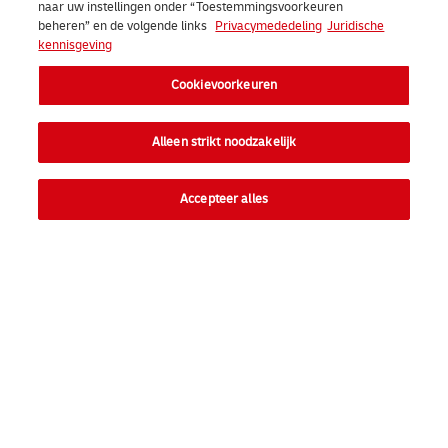
naar uw instellingen onder “Toestemmingsvoorkeuren
beheren” en de volgende links
Privacymededeling
Juridische
kennisgeving
Cookievoorkeuren
Alleen strikt noodzakelijk
Direct aan de slag
Accepteer alles
Snel naar
Ope
Consument