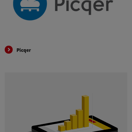
Picqer
Picqer