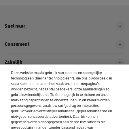
j
j
p
e
e
a
j
e
k
Snel naar
o
e
Ope
k
u
n
e
w
D
Consument
Ope
t
p
H
r
a
L
Zakelijk
Ope
e
k
p
Deze website maakt gebruik van cookies en soortgelijke
t
k
a
technologieën (hierna “technologieën”), die ons bijvoorbeeld in
Kom bij DHL
Ope
staat stellen te bepalen hoe vaak onze internetpagina’s
o
e
k
worden bezocht, het aantal bezoekers, onze aanbiedingen zo
u
t
k
gebruiksvriendelijk en efficiënt mogelijk in te richten en onze
Over ons | DHL eCommerce
marketinginspanningen te ondersteunen. In dit kader worden
Ope
r
b
e
persoonsgegevens, zoals uw surfgedrag en interacties,
s
gebruikt voor advertentiepersonalisatie (gepersonaliseerde en
i
t
niet-gepersonaliseerde advertenties). Daarbij kunnen
t
j
r
gegevens worden doorgegeven aan derde leveranciers die
Cookievoorkeuren
gevestigd zijn in landen zonder passend niveau van