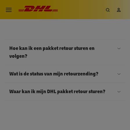
Overslaan
DHL eCommerce, ga naar de h
Zoeken
Mij
Open menu
en
naar
de
inhoud
gaan
Hoe kan ik een pakket retour sturen en
volgen?
W
Wat is de status van mijn retourzending?
i
l
Z
Waar kan ik mijn DHL pakket retour sturen?
j
o
e
d
W
e
r
i
e
a
l
n