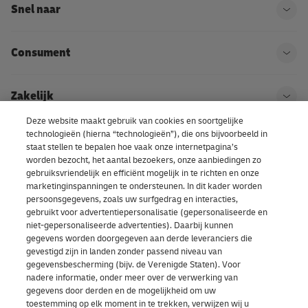
Snel naar
Ope
Consument
Ope
Zakelijk
Ope
Deze website maakt gebruik van cookies en soortgelijke
technologieën (hierna “technologieën”), die ons bijvoorbeeld in
Kom bij DHL
Ope
staat stellen te bepalen hoe vaak onze internetpagina’s
worden bezocht, het aantal bezoekers, onze aanbiedingen zo
gebruiksvriendelijk en efficiënt mogelijk in te richten en onze
Over ons | DHL eCommerce
marketinginspanningen te ondersteunen. In dit kader worden
Ope
persoonsgegevens, zoals uw surfgedrag en interacties,
gebruikt voor advertentiepersonalisatie (gepersonaliseerde en
niet-gepersonaliseerde advertenties). Daarbij kunnen
gegevens worden doorgegeven aan derde leveranciers die
Cookievoorkeuren
gevestigd zijn in landen zonder passend niveau van
gegevensbescherming (bijv. de Verenigde Staten). Voor
nadere informatie, onder meer over de verwerking van
Facebook
LinkedIn
Youtube
Instagram
TikTok
gegevens door derden en de mogelijkheid om uw
toestemming op elk moment in te trekken, verwijzen wij u