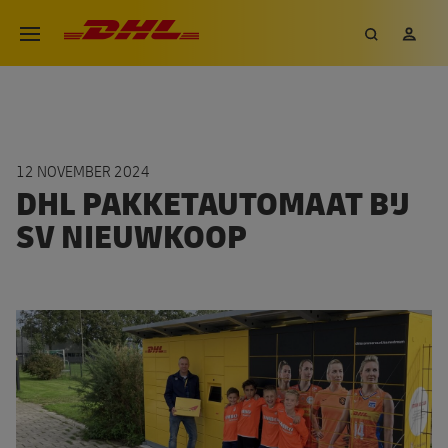
Overslaan
DHL eCommerce, ga naar de h
Zoeken
Mij
Open menu
en
naar
de
inhoud
gaan
12 NOVEMBER 2024
DHL PAKKETAUTOMAAT BIJ
SV NIEUWKOOP