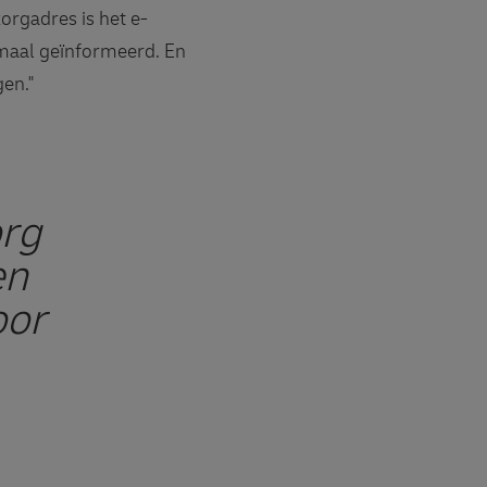
orgadres is het e-
imaal geïnformeerd. En
gen."
org
en
oor