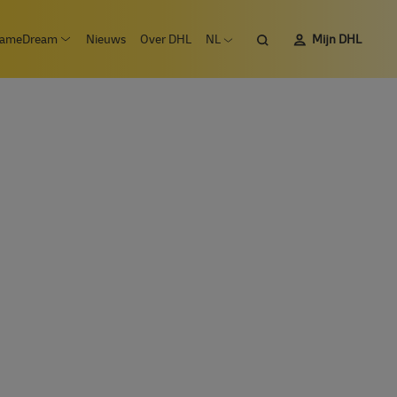
Zoeken
ameDream
Nieuws
Over DHL
NL
Mijn DHL
 submenu Vacatures
Open submenu #SameDream
Open taalmenu