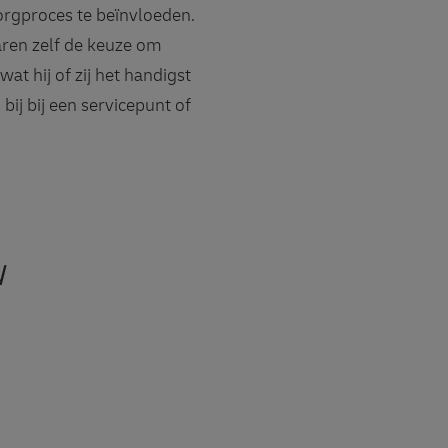
orgproces te beïnvloeden.
en zelf de keuze om
at hij of zij het handigst
ij bij een servicepunt of
u