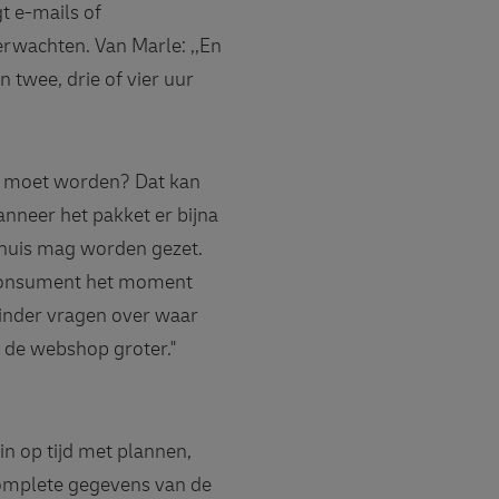
t e-mails of
rwachten. Van Marle: ,,En
n twee, drie of vier uur
d moet worden? Dat kan
nneer het pakket er bijna
t huis mag worden gezet.
e consument het moment
minder vragen over waar
j de webshop groter."
n op tijd met plannen,
 complete gegevens van de