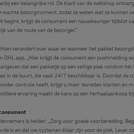
arbij een belangrijke rol. De klant van de webshop ontvang
erwachte bezorgmoment, zodat ze weten wat ze kunnen ve
rit begint, krijgt de consument een nauwkeuriger tijdslot va
lijk van de route van de bezorger."
achten verandert over waar en wanneer het pakket bezorg
n DHL app. ,,Hier krijgt de consument een pushmelding wa
d aangeven dat een pakketje op een veilige plek rondom he
at in de buurt, die vaak 24/7 beschikbaar is. Doordat d
onder controle heeft, krijgt u meer tevreden klanten en 
 positieve ervaring maakt de kans op een herhaalaankoop bi
 consument
dernemers is helder: ,,Zorg voor goede voorbereiding. Begi
rde is en dat uw systemen klaar zijn voor de piek. Lever