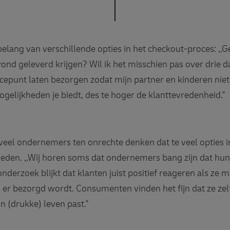
lang van verschillende opties in het checkout-proces: ,,Ge
avond geleverd krijgen? Wil ik het misschien pas over drie 
cepunt laten bezorgen zodat mijn partner en kinderen niet 
elijkheden je biedt, des te hoger de klanttevredenheid."
 veel ondernemers ten onrechte denken dat te veel opties 
oeden. ,,Wij horen soms dat ondernemers bang zijn dat hun 
 onderzoek blijkt dat klanten juist positief reageren als ze
 er bezorgd wordt. Consumenten vinden het fijn dat ze ze
un (drukke) leven past."