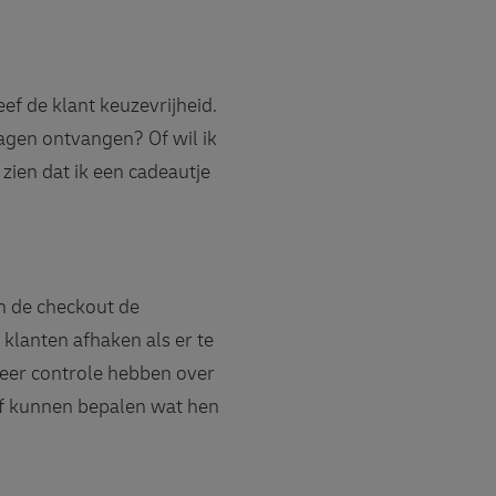
ef de klant keuzevrijheid.
dagen ontvangen? Of wil ik
zien dat ik een cadeautje
in de checkout de
klanten afhaken als er te
 meer controle hebben over
lf kunnen bepalen wat hen