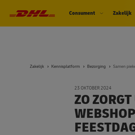
Consument
Zakelijk
DHL eCommerce, ga naar de hom
Open submenu
Zakelijk
Kennisplatform
Bezorging
Samen piek
23 OKTOBER 2024
ZO ZORGT
WEBSHOPK
FEESTDA