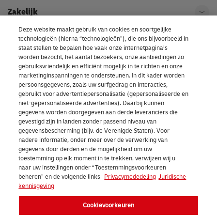
Zakelijk
Ope
Deze website maakt gebruik van cookies en soortgelijke
technologieën (hierna “technologieën”), die ons bijvoorbeeld in
Kom bij DHL
Ope
staat stellen te bepalen hoe vaak onze internetpagina’s
worden bezocht, het aantal bezoekers, onze aanbiedingen zo
gebruiksvriendelijk en efficiënt mogelijk in te richten en onze
Over ons | DHL eCommerce
marketinginspanningen te ondersteunen. In dit kader worden
Ope
persoonsgegevens, zoals uw surfgedrag en interacties,
gebruikt voor advertentiepersonalisatie (gepersonaliseerde en
niet-gepersonaliseerde advertenties). Daarbij kunnen
gegevens worden doorgegeven aan derde leveranciers die
Cookievoorkeuren
gevestigd zijn in landen zonder passend niveau van
gegevensbescherming (bijv. de Verenigde Staten). Voor
nadere informatie, onder meer over de verwerking van
Facebook
LinkedIn
Youtube
Instagram
TikTok
gegevens door derden en de mogelijkheid om uw
toestemming op elk moment in te trekken, verwijzen wij u
naar uw instellingen onder “Toestemmingsvoorkeuren
beheren” en de volgende links
Privacymededeling
Juridische
kennisgeving
Cookievoorkeuren
2026 DHL eCommerce Benelux (voorheen DHL Parcel Benelux). Alle