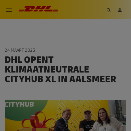
Overslaan
DHL eCommerce, ga naar de h
Zoeken
Mij
Open menu
en
naar
de
inhoud
gaan
24 MAART 2023
DHL OPENT
KLIMAATNEUTRALE
CITYHUB XL IN AALSMEER