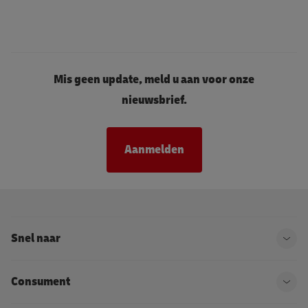
Mis geen update, meld u aan voor onze
nieuwsbrief.
Aanmelden
Snel naar
Ope
Consument
Ope