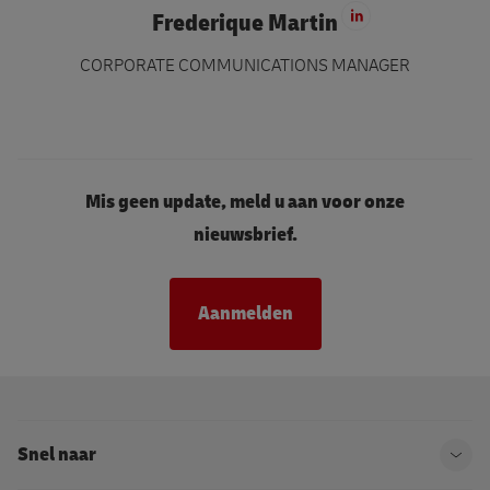
Frederique Martin
Ga naar Linke
CORPORATE COMMUNICATIONS MANAGER
Mis geen update, meld u aan voor onze
nieuwsbrief.
Aanmelden
Snel naar
Ope