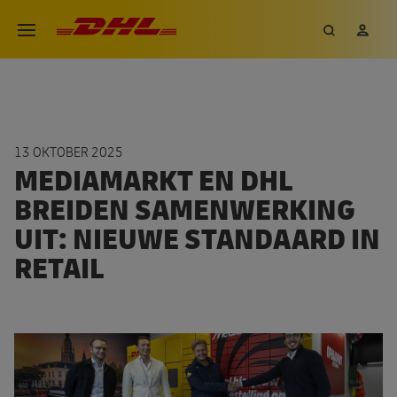
Overslaan
DHL eCommerce, ga naar de h
Zoeken
Mij
Open menu
en
naar
de
inhoud
gaan
13 OKTOBER 2025
MEDIAMARKT EN DHL
BREIDEN SAMENWERKING
UIT: NIEUWE STANDAARD IN
RETAIL