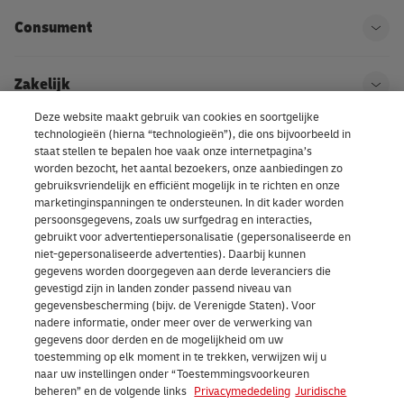
Consument
Ope
Zakelijk
Ope
Deze website maakt gebruik van cookies en soortgelijke
technologieën (hierna “technologieën”), die ons bijvoorbeeld in
Kom bij DHL
Ope
staat stellen te bepalen hoe vaak onze internetpagina’s
worden bezocht, het aantal bezoekers, onze aanbiedingen zo
gebruiksvriendelijk en efficiënt mogelijk in te richten en onze
Over ons | DHL eCommerce
marketinginspanningen te ondersteunen. In dit kader worden
Ope
persoonsgegevens, zoals uw surfgedrag en interacties,
gebruikt voor advertentiepersonalisatie (gepersonaliseerde en
niet-gepersonaliseerde advertenties). Daarbij kunnen
gegevens worden doorgegeven aan derde leveranciers die
Cookievoorkeuren
gevestigd zijn in landen zonder passend niveau van
gegevensbescherming (bijv. de Verenigde Staten). Voor
nadere informatie, onder meer over de verwerking van
Facebook
LinkedIn
Youtube
Instagram
TikTok
gegevens door derden en de mogelijkheid om uw
toestemming op elk moment in te trekken, verwijzen wij u
naar uw instellingen onder “Toestemmingsvoorkeuren
beheren” en de volgende links
Privacymededeling
Juridische