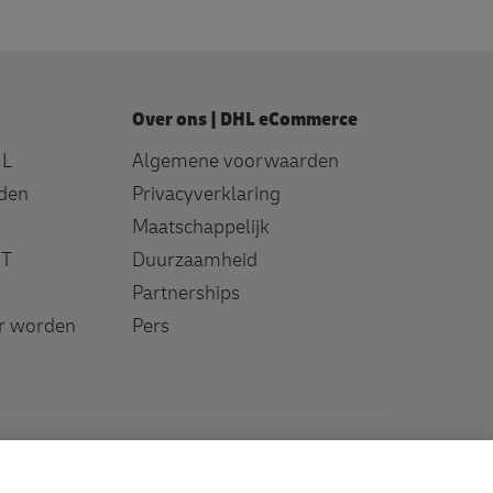
Over ons | DHL eCommerce
HL
Algemene voorwaarden
den
Privacyverklaring
Maatschappelijk
IT
Duurzaamheid
Partnerships
er worden
Pers
Facebook
LinkedIn
Youtube
Instagram
TikTok