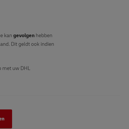
rie kan
gevolgen
hebben
nd. Dit geldt ook indien
op met uw DHL
en