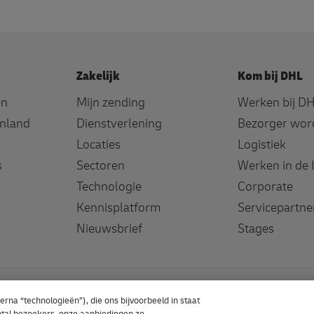
Zakelijk
Kom bij DHL
en
Mijn zending
Werken bij D
enland
Dienstverlening
Bezorger wor
Locaties
Logistiek
s
Sectoren
Werken in de 
Technologie
Corporate
Kennisplatform
Servicepartn
Nieuwsbrief
Stages
rna “technologieën”), die ons bijvoorbeeld in staat