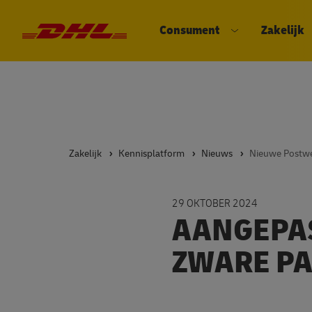
Consument
Zakelijk
DHL eCommerce, ga naar de hom
Open submenu
Zakelijk
Kennisplatform
Nieuws
29 OKTOBER 2024
AANGEPAS
ZWARE P