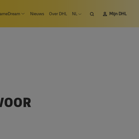
Zoeken
ameDream
Nieuws
Over DHL
NL
Mijn DHL
 submenu Vacatures
Open submenu #SameDream
Open taalmenu
 VOOR