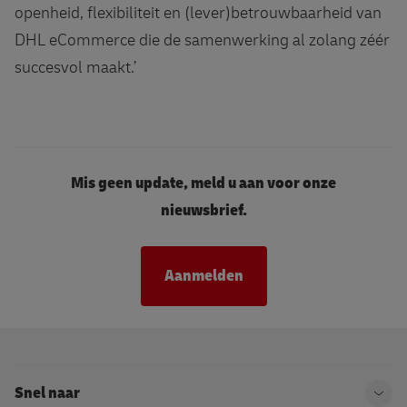
openheid, flexibiliteit en (lever)betrouwbaarheid van
DHL eCommerce die de samenwerking al zolang zéér
succesvol maakt.’
Mis geen update, meld u aan voor onze
nieuwsbrief.
Aanmelden
Snel naar
Ope