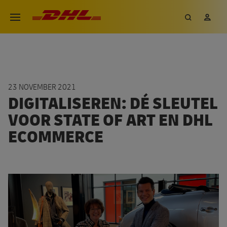
Overslaan
DHL eCommerce, ga naar de h
Zoeken
Mij
Open menu
en
naar
de
inhoud
gaan
23 NOVEMBER 2021
DIGITALISEREN: DÉ SLEUTEL
VOOR STATE OF ART EN DHL
ECOMMERCE