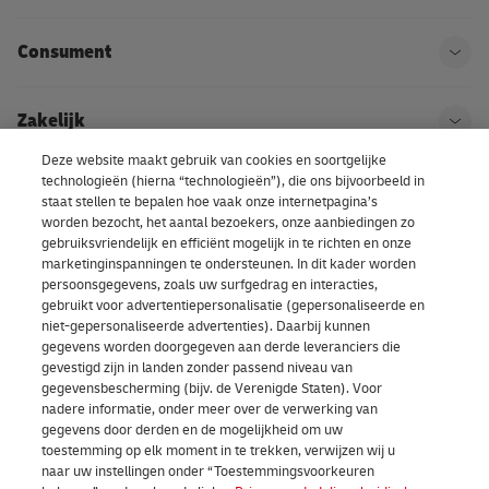
Consument
Ope
Zakelijk
Ope
Deze website maakt gebruik van cookies en soortgelijke
technologieën (hierna “technologieën”), die ons bijvoorbeeld in
Kom bij DHL
Ope
staat stellen te bepalen hoe vaak onze internetpagina’s
worden bezocht, het aantal bezoekers, onze aanbiedingen zo
gebruiksvriendelijk en efficiënt mogelijk in te richten en onze
Over ons | DHL eCommerce
marketinginspanningen te ondersteunen. In dit kader worden
Ope
persoonsgegevens, zoals uw surfgedrag en interacties,
gebruikt voor advertentiepersonalisatie (gepersonaliseerde en
niet-gepersonaliseerde advertenties). Daarbij kunnen
gegevens worden doorgegeven aan derde leveranciers die
Cookievoorkeuren
gevestigd zijn in landen zonder passend niveau van
gegevensbescherming (bijv. de Verenigde Staten). Voor
nadere informatie, onder meer over de verwerking van
Facebook
LinkedIn
Youtube
Instagram
TikTok
gegevens door derden en de mogelijkheid om uw
toestemming op elk moment in te trekken, verwijzen wij u
naar uw instellingen onder “Toestemmingsvoorkeuren