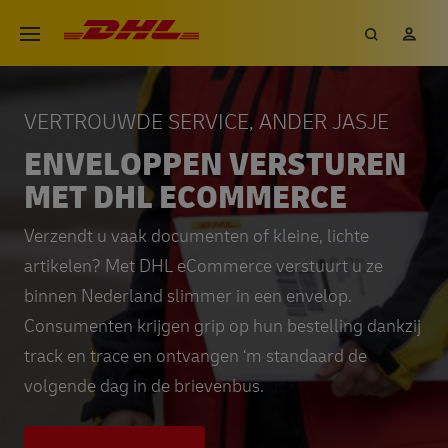
Overslaan
DHL eCommerce, ga naar de h
Zoeken
Mij
Open menu
en
naar
de
VERTROUWDE SERVICE, ANDER JASJE
inhoud
ENVELOPPEN VERSTUREN
gaan
MET DHL ECOMMERCE
Verzendt u vaak documenten of kleine, lichte
artikelen? Met DHL eCommerce verstuurt u ze
binnen Nederland slimmer in een envelop.
Consumenten krijgen grip op hun bestelling dankzij
track en trace en ontvangen ‘m standaard de
volgende dag in de brievenbus.