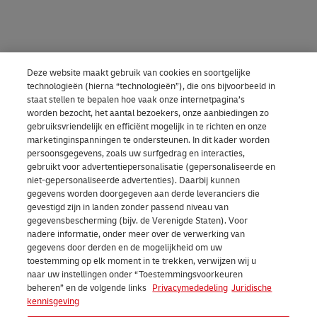
e
l
m
e
v
r
5
o
e
n
e
g
0
p
r
z
l
t
e
Deze website maakt gebruik van cookies en soortgelijke
i
c
e
o
u
n
technologieën (hierna “technologieën”), die ons bijvoorbeeld in
s
e
staat stellen te bepalen hoe vaak onze internetpagina’s
l
p
w
5
worden bezocht, het aantal bezoekers, onze aanbiedingen zo
k
f
l
e
0
gebruiksvriendelijk en efficiënt mogelijk in te richten en onze
i
marketinginspanningen te ondersteunen. In dit kader worden
u
v
i
n
0
persoonsgegevens, zoals uw surfgedrag en interacties,
d
n
i
g
v
gebruikt voor advertentiepersonalisatie (gepersonaliseerde en
g
niet-gepersonaliseerde advertenties). Daarbij kunnen
e
t
a
t
e
r
gegevens worden doorgegeven aan derde leveranciers die
a
u
d
gevestigd zijn in landen zonder passend niveau van
t
l
a
gegevensbescherming (bijv. de Verenigde Staten). Voor
l
h
e
u
o
m
nadere informatie, onder meer over de verwerking van
e
e
gegevens door derden en de mogelijkheid om uw
M
s
p
w
toestemming op elk moment in te trekken, verwijzen wij u
e
e
i
s
v
e
naar uw instellingen onder “Toestemmingsvoorkeuren
n
beheren” en de volgende links
Privacymededeling
Juridische
l
j
e
a
g
kennisgeving
d
e
n
n
n