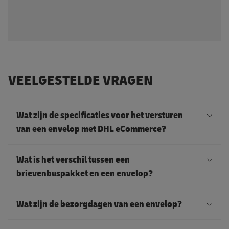
VEELGESTELDE VRAGEN
Wat zijn de specificaties voor het versturen
van een envelop met DHL eCommerce?
E
Wat is het verschil tussen een
e
brievenbuspakket en een envelop?
n
H
e
Wat zijn de bezorgdagen van een envelop?
e
n
t
D
v