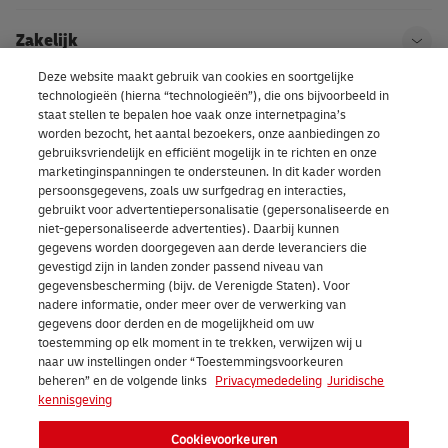
Zakelijk
Ope
Deze website maakt gebruik van cookies en soortgelijke
technologieën (hierna “technologieën”), die ons bijvoorbeeld in
Kom bij DHL
Ope
staat stellen te bepalen hoe vaak onze internetpagina’s
worden bezocht, het aantal bezoekers, onze aanbiedingen zo
gebruiksvriendelijk en efficiënt mogelijk in te richten en onze
Over ons | DHL eCommerce
marketinginspanningen te ondersteunen. In dit kader worden
Ope
persoonsgegevens, zoals uw surfgedrag en interacties,
gebruikt voor advertentiepersonalisatie (gepersonaliseerde en
niet-gepersonaliseerde advertenties). Daarbij kunnen
gegevens worden doorgegeven aan derde leveranciers die
Cookievoorkeuren
gevestigd zijn in landen zonder passend niveau van
gegevensbescherming (bijv. de Verenigde Staten). Voor
nadere informatie, onder meer over de verwerking van
Facebook
LinkedIn
Youtube
Instagram
TikTok
gegevens door derden en de mogelijkheid om uw
toestemming op elk moment in te trekken, verwijzen wij u
naar uw instellingen onder “Toestemmingsvoorkeuren
beheren” en de volgende links
Privacymededeling
Juridische
kennisgeving
Cookievoorkeuren