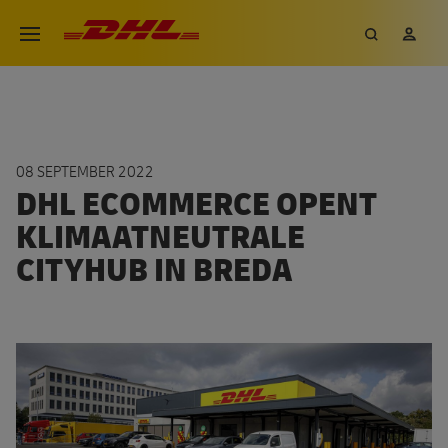
Overslaan
DHL eCommerce, ga naar de h
Zoeken
Mij
Open menu
en
naar
de
inhoud
gaan
08 SEPTEMBER 2022
DHL ECOMMERCE OPENT
KLIMAATNEUTRALE
CITYHUB IN BREDA