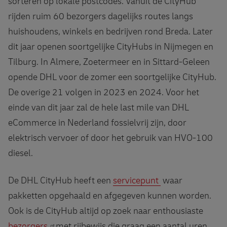
sorteren op lokale postcodes. Vanuit de CityHub
rijden ruim 60 bezorgers dagelijks routes langs
huishoudens, winkels en bedrijven rond Breda. Later
dit jaar openen soortgelijke CityHubs in Nijmegen en
Tilburg. In Almere, Zoetermeer en in Sittard-Geleen
opende DHL voor de zomer een soortgelijke CityHub.
De overige 21 volgen in 2023 en 2024. Voor het
einde van dit jaar zal de hele last mile van DHL
eCommerce in Nederland fossielvrij zijn, door
elektrisch vervoer of door het gebruik van HVO-100
diesel.
De DHL CityHub heeft een
servicepunt
waar
pakketten opgehaald en afgegeven kunnen worden.
Ook is de CityHub altijd op zoek naar enthousiaste
bezorgers
met rijbewijs die graag een aantal uren