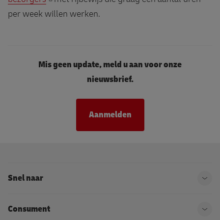
per week willen werken.
Mis geen update, meld u aan voor onze
nieuwsbrief.
Aanmelden
Snel naar
Ope
Consument
Ope