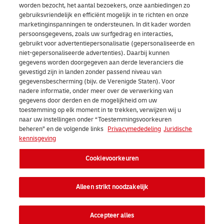
worden bezocht, het aantal bezoekers, onze aanbiedingen zo
gebruiksvriendelijk en efficiënt mogelijk in te richten en onze
Over ons | DHL eCommerce
marketinginspanningen te ondersteunen. In dit kader worden
Ope
persoonsgegevens, zoals uw surfgedrag en interacties,
gebruikt voor advertentiepersonalisatie (gepersonaliseerde en
niet-gepersonaliseerde advertenties). Daarbij kunnen
gegevens worden doorgegeven aan derde leveranciers die
Cookievoorkeuren
gevestigd zijn in landen zonder passend niveau van
gegevensbescherming (bijv. de Verenigde Staten). Voor
nadere informatie, onder meer over de verwerking van
Facebook
LinkedIn
Youtube
Instagram
TikTok
gegevens door derden en de mogelijkheid om uw
toestemming op elk moment in te trekken, verwijzen wij u
naar uw instellingen onder “Toestemmingsvoorkeuren
beheren” en de volgende links
Privacymededeling
Juridische
kennisgeving
Cookievoorkeuren
2026 DHL eCommerce Benelux (voorheen DHL Parcel Benelux). Alle
rechten voorbehouden.
Alleen strikt noodzakelijk
Accepteer alles