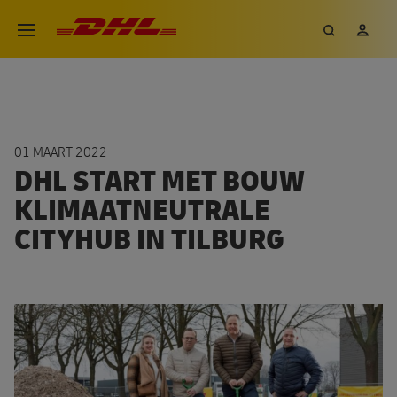
Overslaan
DHL eCommerce, ga naar de h
Zoeken
Mij
Open menu
en
naar
de
inhoud
gaan
01 MAART 2022
DHL START MET BOUW
KLIMAATNEUTRALE
CITYHUB IN TILBURG