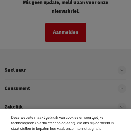
Mis geen update, meld u aan voor onze
nieuwsbrief.
Aanmelden
Snel naar
Ope
Consument
Ope
Zakelijk
Ope
Deze website maakt gebruik van cookies en soortgelijke
technologieën (hierna “technologieën”), die ons bijvoorbeeld in
Kom bij DHL
Ope
staat stellen te bepalen hoe vaak onze internetpagina’s