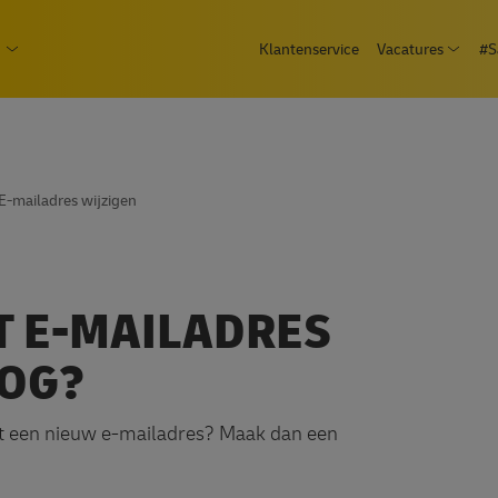
Overslaan
epage
Klantenservice
Vacatures
#S
en
Open
 Consument
Open submenu Zakelijk
naar
de
inhoud
gaan
E-mailadres wijzigen
ET E-MAILADRES
LOG?
 met een nieuw e-mailadres? Maak dan een