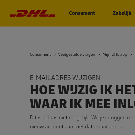
Consument
Zakelijk
DHL eCommerce, ga naar de hom
Open submenu
Consument
Veelgestelde vragen
Mijn DHL app
E-MAILADRES WIJZIGEN
HOE WIJZIG IK H
WAAR IK MEE IN
Dit is helaas niet mogelijk. Wil je inloggen
nieuw account aan met dat e-mailadres.