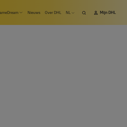
Zoeken
ameDream
Nieuws
Over DHL
NL
Mijn DHL
 submenu Vacatures
Open submenu #SameDream
Open taalmenu