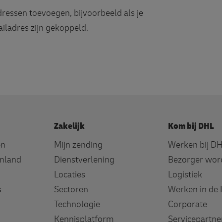
ressen toevoegen, bijvoorbeeld als je
iladres zijn gekoppeld.
Zakelijk
Kom bij DHL
en
Mijn zending
Werken bij D
enland
Dienstverlening
Bezorger wor
Locaties
Logistiek
s
Sectoren
Werken in de 
Technologie
Corporate
Kennisplatform
Servicepartn