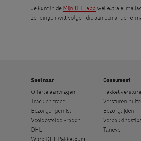
Je kunt in de
Mijn DHL app
wel extra e-mailad
zendingen wilt volgen die aan een ander e-ma
Snel naar
Consument
Offerte aanvragen
Pakket verstur
Track en trace
Versturen buit
Bezorger gemist
Bezorgtijden
Veelgestelde vragen
Verpakkingstip
DHL
Tarieven
Word DHL Pakketpunt