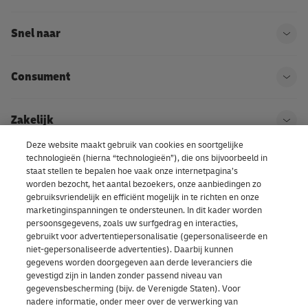
Snel naar
Ope
Consument
Ope
Zakelijk
Ope
Deze website maakt gebruik van cookies en soortgelijke
technologieën (hierna “technologieën”), die ons bijvoorbeeld in
Kom bij DHL
Ope
staat stellen te bepalen hoe vaak onze internetpagina’s
worden bezocht, het aantal bezoekers, onze aanbiedingen zo
gebruiksvriendelijk en efficiënt mogelijk in te richten en onze
Over ons | DHL eCommerce
marketinginspanningen te ondersteunen. In dit kader worden
Ope
persoonsgegevens, zoals uw surfgedrag en interacties,
gebruikt voor advertentiepersonalisatie (gepersonaliseerde en
niet-gepersonaliseerde advertenties). Daarbij kunnen
gegevens worden doorgegeven aan derde leveranciers die
Cookievoorkeuren
gevestigd zijn in landen zonder passend niveau van
gegevensbescherming (bijv. de Verenigde Staten). Voor
nadere informatie, onder meer over de verwerking van