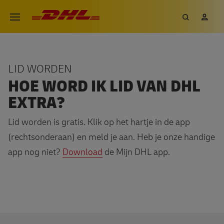
Overslaan
DHL eCommerce, ga naar de h
Zoeken
Mij
Open menu
en
naar
de
inhoud
LID WORDEN
gaan
HOE WORD IK LID VAN DHL
EXTRA?
Lid worden is gratis. Klik op het hartje in de app
(rechtsonderaan) en meld je aan. Heb je onze handige
app nog niet?
Download
de Mijn DHL app.