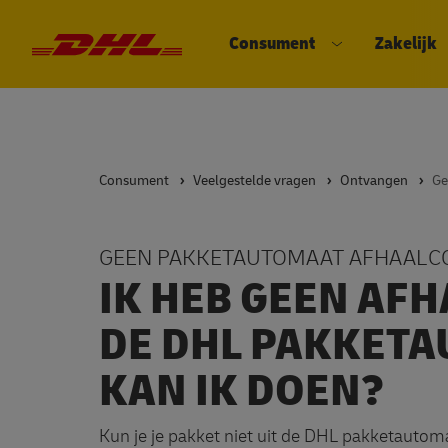
Consument
Zakelijk
DHL eCommerce, ga naar de hom
Open submenu
Consument
Veelgestelde vragen
Ontvangen
GEEN PAKKETAUTOMAAT AFHAALC
IK HEB GEEN AF
DE DHL PAKKETA
KAN IK DOEN?
Kun je je pakket niet uit de DHL pakketautom