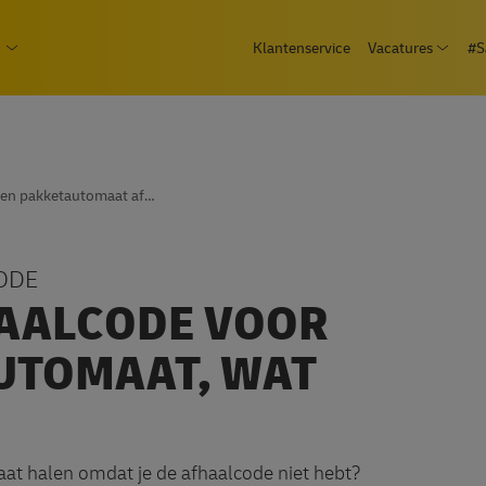
Overslaan
epage
Klantenservice
Vacatures
#S
en
Open
 Consument
Open submenu Zakelijk
naar
de
inhoud
gaan
Geen pakketautomaat afhaalcode
ODE
HAALCODE VOOR
UTOMAAT, WAT
aat halen omdat je de afhaalcode niet hebt?