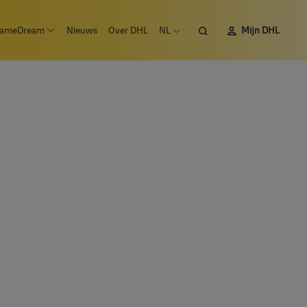
Zoeken
ameDream
Nieuws
Over DHL
NL
Mijn DHL
 submenu Vacatures
Open submenu #SameDream
Open taalmenu