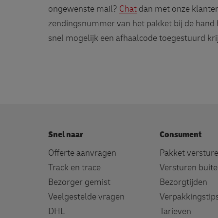
ongewenste mail?
Chat
dan met onze klantens
zendingsnummer van het pakket bij de hand he
snel mogelijk een afhaalcode toegestuurd krij
Snel naar
Consument
Offerte aanvragen
Pakket verstur
Track en trace
Versturen buit
Bezorger gemist
Bezorgtijden
Veelgestelde vragen
Verpakkingstip
DHL
Tarieven