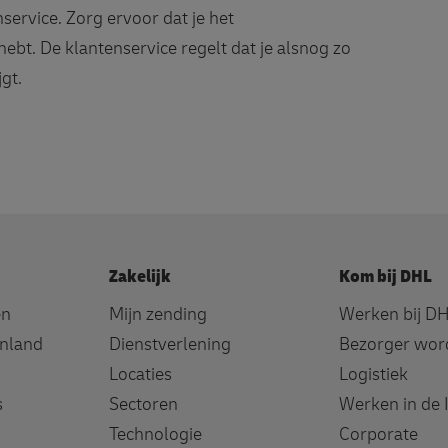
ervice. Zorg ervoor dat je het
bt. De klantenservice regelt dat je alsnog zo
gt.
Zakelijk
Kom bij DHL
en
Mijn zending
Werken bij D
enland
Dienstverlening
Bezorger wor
Locaties
Logistiek
s
Sectoren
Werken in de 
Technologie
Corporate