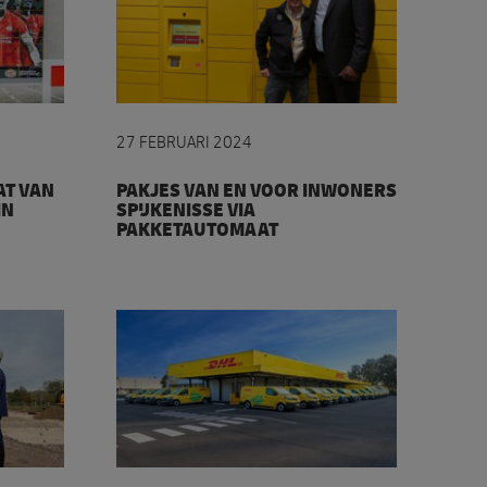
n DHL bij Philips Stadion in Eindhoven
Pakjes van en voor inwoners Spijkenisse vi
27 FEBRUARI 2024
T VAN
PAKJES VAN EN VOOR INWONERS
IN
SPIJKENISSE VIA
PAKKETAUTOMAAT
 CityHub voor regio Hendrik Ido Ambacht
DHL opent duurzame CityHub in Emmen