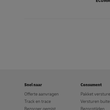
ECOMM
Snel naar
Consument
Offerte aanvragen
Pakket verstur
Track en trace
Versturen buit
Bezorger gemist
Bezorgtijden