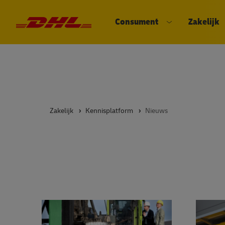
Consument
Zakelijk
DHL eCommerce, ga naar de hom
Open submenu
Zakelijk
Kennisplatform
Nieuws