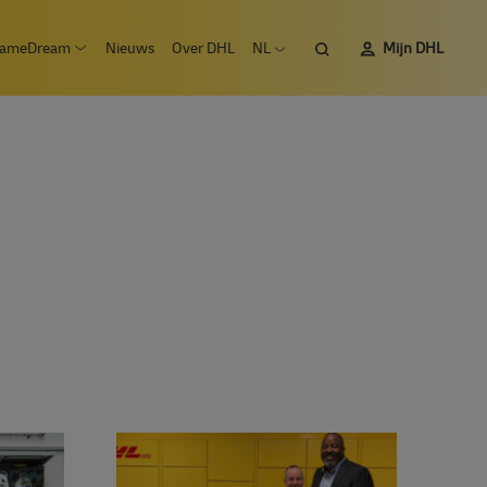
Zoeken
ameDream
Nieuws
Over DHL
NL
Mijn DHL
 submenu Vacatures
Open submenu #SameDream
Open taalmenu