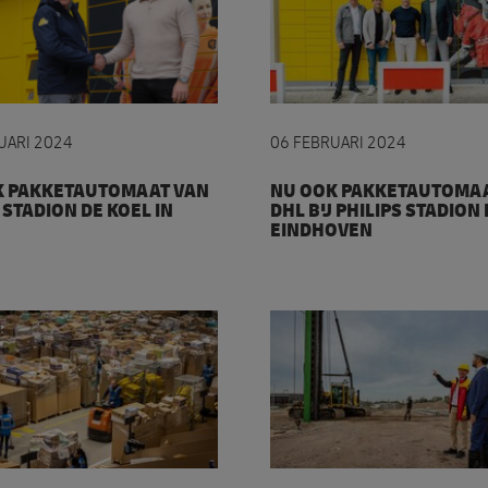
pakketautomaat van DHL bij Stadion De Koel in Venlo
Nu ook pakketautomaat va
UARI 2024
06 FEBRUARI 2024
K PAKKETAUTOMAAT VAN
NU OOK PAKKETAUTOMAA
 STADION DE KOEL IN
DHL BIJ PHILIPS STADION 
EINDHOVEN
ketautomaat
eeft drukste bezorgdag ooit in Nederland
DHL start bouw duurzame