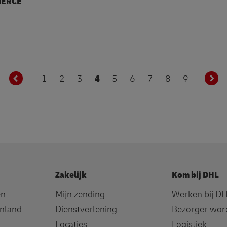
ERCE
1
2
3
4
5
6
7
8
9
Zakelijk
Kom bij DHL
en
Mijn zending
Werken bij D
enland
Dienstverlening
Bezorger wor
Locaties
Logistiek