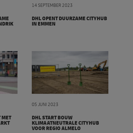
14 SEPTEMBER 2023
AME
DHL OPENT DUURZAME CITYHUB
NDRIK
IN EMMEN
er de naam DHL eCommerce
t post voor zakelijke markt
DHL start bouw klimaatneutrale CityHub vo
05 JUNI 2023
T MET
DHL START BOUW
ARKT
KLIMAATNEUTRALE CITYHUB
VOOR REGIO ALMELO