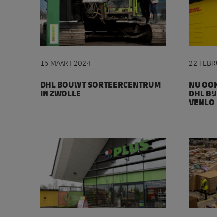
DHL bouwt sorteercentrum in Zwolle
Nu ook 
15 MAART 2024
22 FEBR
DHL BOUWT SORTEERCENTRUM
NU OO
IN ZWOLLE
DHL BIJ
VENLO
Pakjes van en voor inwoners Stavoren via Pak
DHL bel