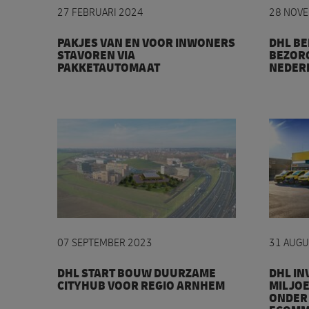
27 FEBRUARI 2024
28 NOV
PAKJES VAN EN VOOR INWONERS
DHL BE
STAVOREN VIA
BEZORG
PAKKETAUTOMAAT
NEDER
DHL start bouw duurzame CityHub voor regio
DHL in
07 SEPTEMBER 2023
31 AUGU
DHL START BOUW DUURZAME
DHL IN
CITYHUB VOOR REGIO ARNHEM
MILJOE
ONDER