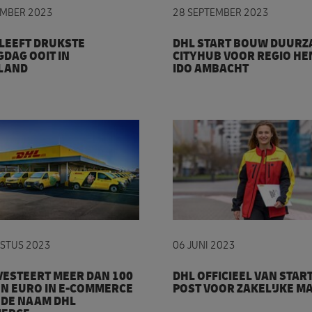
EMBER 2023
28 SEPTEMBER 2023
LEEFT DRUKSTE
DHL START BOUW DUURZ
DAG OOIT IN
CITYHUB VOOR REGIO HE
LAND
IDO AMBACHT
 Arnhem
vesteert meer dan 100 miljoen euro in e-commerce ond
DHL officieel van start me
STUS 2023
06 JUNI 2023
VESTEERT MEER DAN 100
DHL OFFICIEEL VAN STAR
N EURO IN E-COMMERCE
POST VOOR ZAKELIJKE M
 DE NAAM DHL